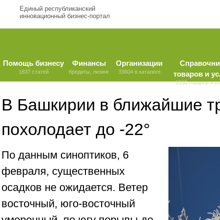
Единый республиканский
инновационный бизнес-портал
Помощь бизнесу
Финансы
Организации
Справочни
1837 статей
Кредиты, лизинг
33604 в каталоге
товаров и ус
9580 товаров и у
В Башкирии в ближайшие т
похолодает до -22°
По данным синоптиков, 6
февраля, существенных
осадков не ожидается. Ветер
восточный, юго-восточный
умеренный, по югу порывы до