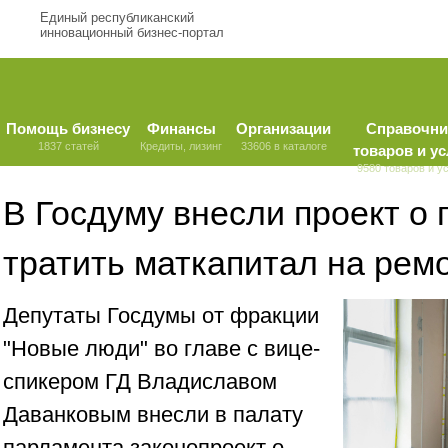
Единый республиканский
инновационный бизнес-портал
Помощь бизнесу
Финансы
Организации
Справочни
1837 статей
Кредиты, лизинг
33606 в каталоге
товаров и ус
9580 товаров и у
В Госдуму внесли проект о 
тратить маткапитал на рем
Депутаты Госдумы от фракции
"Новые люди" во главе с вице-
спикером ГД Владиславом
Даванковым внесли в палату
парламента законопроект о