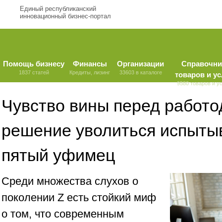
Единый республиканский
инновационный бизнес-портал
Помощь бизнесу
Финансы
Организации
Справочни
1837 статей
Кредиты, лизинг
33603 в каталоге
товаров и ус
9580 товаров и у
Чувство вины перед работо
решение уволиться испыты
пятый уфимец
Среди множества слухов о
поколении Z есть стойкий миф
о том, что современным