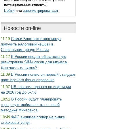
потенциальные клиенты!
Войти
или
зарегистрироваться
Новости on-line
11:19
Семьи Башкортостана могут
получить налоговый кешбэк в
Социальном фонде России
11:12
В России вводят обязательную
регистрацию SIM-боксов для бизнеса.
Для чего это нужно?
11:09
В России появился первый стандарт
партнерского финансирования
11:07
ЦБ повысил прогноз по инфляции
на 2026 год до 6-7%
10:51
В России будут планировать
городскую мобильность по новой
методике Минтранса
10:49
ФАС выявила сговор на рынке
страховых услуг