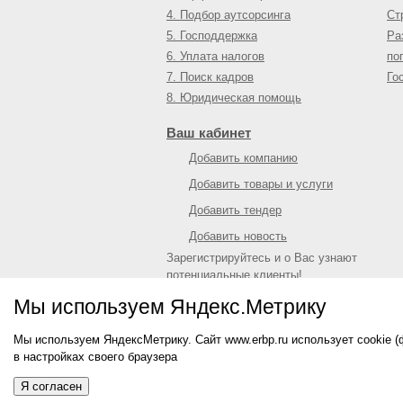
4. Подбор аутсорсинга
Ст
5. Господдержка
Ра
6. Уплата налогов
по
7. Поиск кадров
Го
8. Юридическая помощь
Ваш кабинет
Добавить компанию
Добавить товары и услуги
Добавить тендер
Добавить новость
Зарегистрируйтесь и о Вас узнают
потенциальные клиенты!
Войти
или
зарегистрироваться
Мы используем Яндекс.Метрику
Мы используем ЯндексМетрику. Сайт www.erbp.ru использует cookie 
© 2009—
2026
Единый республиканский биз
в настройках своего браузера
О портале
|
Контактная информация
|
Рекл
Информация на сайте не является публич
Я согласен