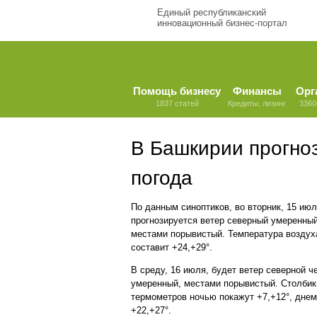
Единый республиканский
инновационный бизнес-портал
Помощь бизнесу
Финансы
Орг
1837 статей
Кредиты, лизинг
3360
В Башкирии прогноз
погода
По данным синоптиков, во вторник, 15 июл
прогнозируется ветер северный умеренны
местами порывистый. Температура воздух
составит +24,+29°.
В среду, 16 июля, будет ветер северной ч
умеренный, местами порывистый. Столбик
термометров ночью покажут +7,+12°, днем
+22,+27°.