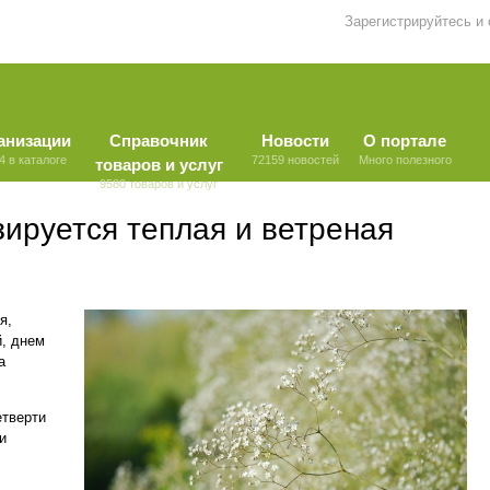
Зарегистрируйтесь и
анизации
Справочник
Новости
О портале
4 в каталоге
72159 новостей
Много полезного
товаров и услуг
9580 товаров и услуг
ируется теплая и ветреная
я,
й, днем
а
етверти
и