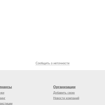
Cообщить о неточности
инансы
Организации
нки
Добавить свою
зинг
Новости компаний
вестиции