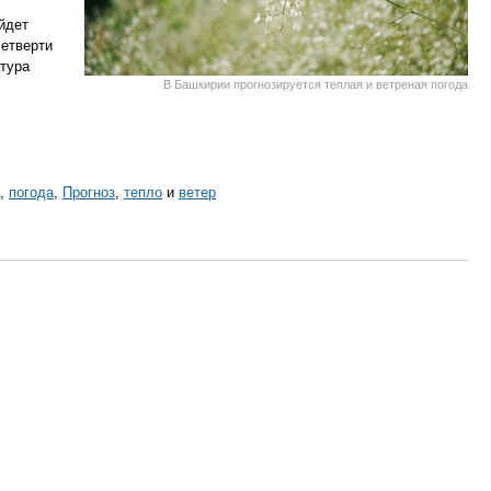
ойдет
четверти
тура
В Башкирии прогнозируется теплая и ветреная погода
,
погода
,
Прогноз
,
тепло
и
ветер