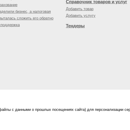
Справочник товаров и услуг
рахование
Добавить товар
зделили бизнес, а налоговая
Добавить услугу
пыталась сложить его обратно
споддержка
Тендеры
(файлы с данными о прошлых посещениях сайта) для персонализации сер
нес-портал
ама на портале
|
Правила пользования
|
ной офертой