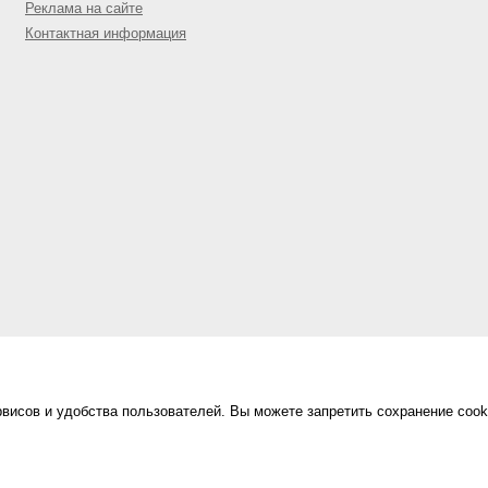
Реклама на сайте
Контактная информация
висов и удобства пользователей. Вы можете запретить сохранение cook
Сделано в
«Техинформ»
Уфа