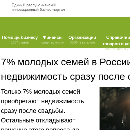
Единый республиканский
инновационный бизнес-портал
Помощь бизнесу
Финансы
Организации
Справочни
1837 статей
Кредиты, лизинг
33604 в каталоге
товаров и ус
9580 товаров и у
7% молодых семей в Росси
недвижимость сразу после
Только 7% молодых семей
приобретают недвижимость
сразу после свадьбы.
Остальные откладывают
решение этого вопроса до