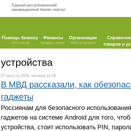
Единый республиканский
инновационный бизнес-портал
Помощь бизнесу
Финансы
Организации
Справочни
1837 статей
Кредиты, лизинг
33613 в каталоге
товаров и ус
9580 товаров и у
устройства
07 августа 2026, пятница 11:29
В МВД рассказали, как обезопас
гаджеты
Россиянам для безопасного использования
гаджетов на системе Android для того, что
устройства, стоит использовать PIN, паро