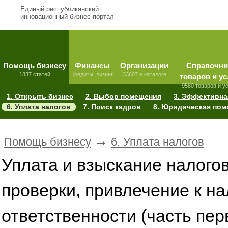
Единый республиканский
инновационный бизнес-портал
Помощь бизнесу
Финансы
Организации
Справочни
1837 статей
Кредиты, лизинг
33607 в каталоге
товаров и ус
9580 товаров и у
1. Открыть бизнес
2. Выбор помещения
3. Эффективна
6. Уплата налогов
7. Поиск кадров
8. Юридическая по
→
Помощь бизнесу
6. Уплата налогов
Уплата и взыскание налого
проверки, привлечение к н
ответственности (часть пер