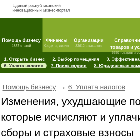
Единый республиканский
инновационный бизнес-портал
Помощь бизнесу
Финансы
Организации
Справочни
1837 статей
Кредиты, лизинг
33612 в каталоге
товаров и ус
9580 товаров и у
1. Открыть бизнес
2. Выбор помещения
3. Эффективна
6. Уплата налогов
7. Поиск кадров
8. Юридическая по
→
Помощь бизнесу
6. Уплата налогов
Изменения, ухудшающие по
которые исчисляют и уплач
сборы и страховые взносы