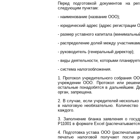
Перед подготовкой документов на ре
следующим пунктам:
- наименование (название ООО);
- юридический адрес (адрес регистрации 
- размер уставного капитала (минимальный
- распределение долей между участниками
- руководитель (генеральный директор);
- виды деятельности, которыми планирует
- система налогообложения.
1. Протокол учредительного собрания ОО
учреждении ООО. Протокол или решение
остальные понадобятся в дальнейшем. Д
орган, запрещена.
2. В случае, если учредителей несколько
в налоговую необязательно. Количество
каждого.
3. Заполнение бланка заявления о госу
P11001 в формате Excel (распечатывается
4. Подготовка устава ООО (распечатывае
печатью налоговой получают после ре