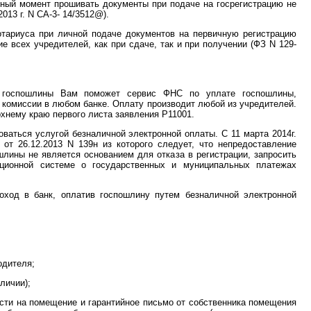
ный момент прошивать документы при подаче на госрегистрацию не
013 г. N СА-3- 14/3512@).
тариуса при личной подаче документов на первичную регистрацию
е всех учредителей, как при сдаче, так и при получении (ФЗ N 129-
 госпошлины Вам поможет сервис ФНС по уплате госпошлины,
з комиссии в любом банке. Оплату производит любой из учредителей.
хнему краю первого листа заявления P11001.
ваться услугой безналичной электронной оплаты. С 11 марта 2014г.
от 26.12.2013 N 139н из которого следует, что непредоставление
шлины не является основанием для отказа в регистрации, запросить
ционной системе о государственных и муниципальных платежах
оход в банк, оплатив госпошлину путем безналичной электронной
одителя;
личии);
ости на помещение и гарантийное письмо от собственника помещения