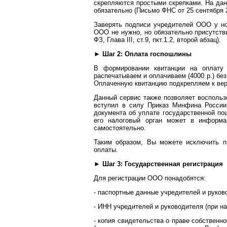
скрепляются простыми скрепками. На дан
обязательно (Письмо ФНС от 25 сентября 2
Заверять подписи учредителей ООО у но
ООО не нужно, но обязательно присутстви
ФЗ, Глава III, ст.9, пкт.1.2, второй абзац).
►
Шаг 2: Оплата госпошлины
В формировании квитанции на оплату
распечатываем и оплачиваем (4000 р.) бе
Оплаченную квитанцию подкрепляем к вер
Данный сервис также позволяет воспользо
вступил в силу Приказ Минфина России 
документа об уплате государственной по
его налоговый орган может в информа
самостоятельно.
Таким образом, Вы можете исключить п
оплаты.
►
Шаг 3: Государственная регистрация
Для регистрации ООО понадобятся:
- паспортные данные учредителей и руков
- ИНН учредителей и руководителя (при на
- копия свидетельства о праве собственн