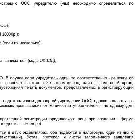
гистрацию ООО учредителю (-ям) необходимо определиться по
ООО);
 10000р.);
 (если их несколько);
ся заниматься (коды ОКВЭД);
О. В случае если учредитель один, то соответственно - решение об
 распечатываются в 3-х экземплярах, один в налоговый орган,
вусторонняя печать документов, представляемых в регистрирующий
 - подготавливаем договор об учреждении ООО, однако подавать его
 экземпляров зависит от количества учредителей – по одному для
дарственной регистрации юридического лица при создании - форма
 в одном экземпляре).
тся в двух экземплярах, оба подаются в налоговую, один из них с
гистрации). Устав, протокол и листы заполненного заявления