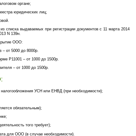
алоговом органе;
реестра юридических лиц;
овой.
з списка выдаваемых при регистрации документов с 11 марта 2014
013 N 139н.
крытие ООО:
 – от 5000 до 8000р.
рме Р11001 – от 1000 до 1500р.
ителя – от 1000 до 1500р.
:
у налогообложения УСН или ЕНВД (при необходимости);
вляется обязательным);
нке;
еятельность того требует);
рата для ООО (в случае необходимости).