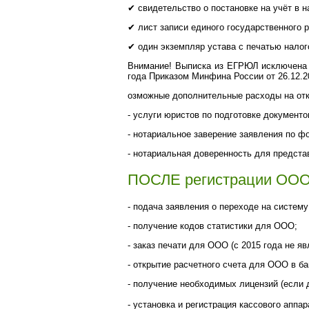
✔
свидетельство о постановке на учёт в н
✔
лист записи единого государственного 
✔
один экземпляр устава с печатью налог
Внимание! Выписка из ЕГРЮЛ исключена и
года Приказом Минфина России от 26.12.2
озможные дополнительные расходы на от
- услуги юристов по подготовке документов
- нотариальное заверение заявления по фо
- нотариальная доверенность для представ
ПОСЛЕ регистрации ООО
- подача заявления о переходе на систем
- получение кодов статистики для ООО;
- заказ печати для ООО (с 2015 года не я
- открытие расчетного счета для ООО в ба
- получение необходимых лицензий (если д
- установка и регистрация кассового аппа