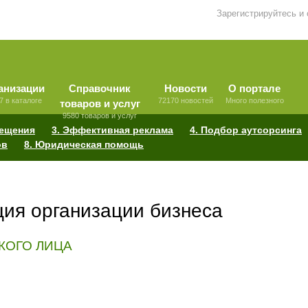
Зарегистрируйтесь и
анизации
Справочник
Новости
О портале
7 в каталоге
72170 новостей
Много полезного
товаров и услуг
9580 товаров и услуг
мещения
3. Эффективная реклама
4. Подбор аутсорсинга
ов
8. Юридическая помощь
ция организации бизнеса
КОГО ЛИЦА