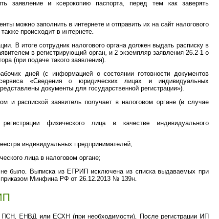
ить заявление и ксерокопию паспорта, перед тем как заверять
енты можно заполнить в интернете и отправить их на сайт налогового
 также происходит в интернете.
ции. В итоге сотрудник налогового органа должен выдать расписку в
явителем в регистрирующий орган, и 2 экземпляр заявления 26.2-1 о
ора (при подаче такого заявления).
рабочих дней (с информацией о состоянии готовности документов
сервиса «Сведения о юридических лицах и индивидуальных
редставлены документы для государственной регистрации»).
том и распиской заявитель получает в налоговом органе (в случае
регистрации физического лица в качестве индивидуального
реестра индивидуальных предпринимателей;
ческого лица в налоговом органе;
 не было. Выписка из ЕГРИП исключена из списка выдаваемых при
. приказом Минфина РФ от 26.12.2013 № 139н.
ИП
 ПСН, ЕНВД или ЕСХН (при необходимости). После регистрации ИП