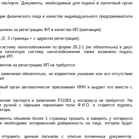
в паспорте. Документы, необходимые для подачи в налоговый орган
ации физического лица в качестве индивидуального предпринимателя
ошлины за регистрацию ФЛ в качестве ИП (квитанция)
 (2, 3 страницы + с адресом регистрации);
систему налогообложения по форме 26.2-1 (не обязательно) в двух
а патентную систему налогообложения также возможно подать
цию ИП.
ентов на регистрацию ИП не требуется.
заявлении обязательно, не корректное указание или его отсутствие
ии!
вый орган автоматически присваивает ИНН и выдает его вместе с
:
копии паспорта и заявления Р21001 у нотариуса не требуется. На
и ручкой с чёрными чернилами поле Ф.И.О. и ставится подпись
ктора.
ументы объемом более 1 страницы прошить и заверить у нотариуса
же необходима нотариальная доверенность на лицо, которое будет
 отправить ценным письмом с описью вложенных документов.