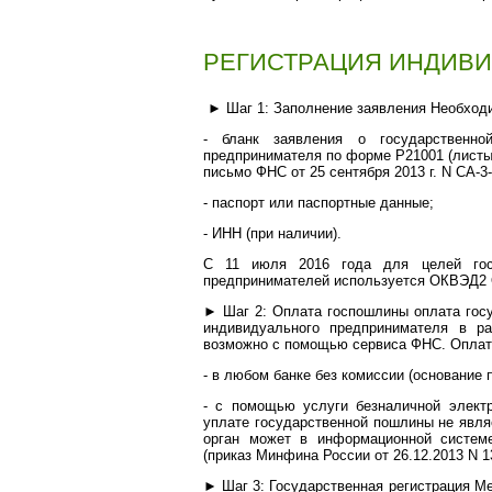
РЕГИСТРАЦИЯ ИНДИВ
►
Шаг 1: Заполнение заявления Необход
- бланк заявления о государственно
предпринимателя по форме P21001 (листы
письмо ФНС от 25 сентября 2013 г. N СА-3
- паспорт или паспортные данные;
- ИНН (при наличии).
С 11 июля 2016 года для целей госу
предпринимателей используется ОКВЭД2 
► Шаг 2: Оплата госпошлины оплата госу
индивидуального предпринимателя в р
возможно с помощью сервиса ФНС. Оплат
- в любом банке без комиссии (основание
- с помощью услуги безналичной электр
уплате государственной пошлины не являе
орган может в информационной систем
(приказ Минфина России от 26.12.2013 N 1
► Шаг 3: Государственная регистрация Мес