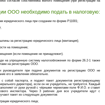
ибо согласие собственника жилого помещения (при регистрации на
ции ООО необходимо подать в налоговую:
ции юридического лица при создании по форме P11001;
;
ошлины за регистрацию юридического лица (квитанция);
ности на помещение;
омещения (если помещение не принадлежит).
оде на упрощенную систему налогообложения по форме 26.2-1 также
тами на регистрацию ООО.
и руководителя при подаче документов на регистрацию ООО не
ние его в заявлении обязательно.
в с собой паспорта, и подают пакет документов регистрирующему
нерального директора), если он не учредитель, не требуется. Каждый
аполняет от руки ручкой с чёрными чернилами поле Ф.И.О. и ставит
гового инспектора. Через 3 рабочих дня все учредители идут с
лучают пакет из следующих документов:
трации юридического лица;