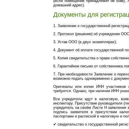
(если помещение принадлежит не Вам), л
домашний адрес).
Документы для регистра
1. Заявление о государственной регистра
2. Протокол (решение) об учреждении ООО
3. Устав ООО (в двух экземплярах);
4. Документ об оплате государственной п
5. Копия свидетельства о праве собствен
6. Гарантийное письмо от собственника п
7. При необходимости Заявление о перех
возможно подать одновременно с докумен
Оригиналы или копии ИНН участников 
требуется. Однако, при наличии ИНН указа
Все учредители идут в налоговую, взя
инспектору. Присутствие руководителя (ге
учредитель на своём Листе Н заявления з
подпись заявителя в присутствии нало
паспортами и распиской в налоговую и по
✔
свидетельство о государственной регис