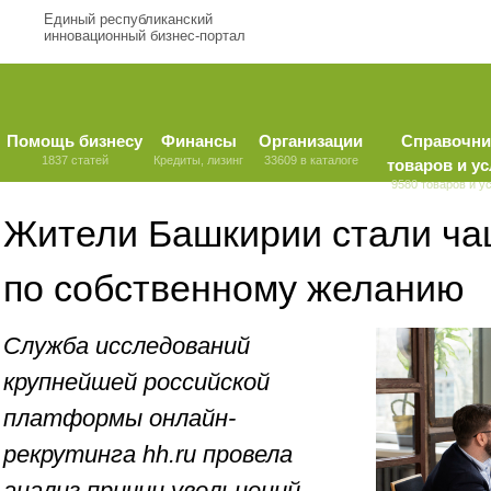
Единый республиканский
инновационный бизнес-портал
Помощь бизнесу
Финансы
Организации
Справочни
1837 статей
Кредиты, лизинг
33609 в каталоге
товаров и ус
9580 товаров и у
Жители Башкирии стали ча
по собственному желанию
Служба исследований
крупнейшей российской
платформы онлайн-
рекрутинга hh.ru провела
анализ причин увольнений