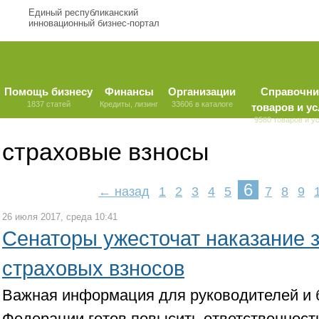
Единый республиканский
инновационный бизнес-портал
Помощь бизнесу
Финансы
Организации
Справочни
1837 статей
Кредиты, лизинг
33606 в каталоге
товаров и ус
9580 товаров и у
страховые взносы
6
← назад
1
2
3
4
5
7
8
9
26 июля 2017, среда 10:41
Сенаторы ужесточат наказание з
страховых взносов
Важная информация для руководителей и 
Федерации готов повысить ответственность