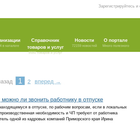
Зарегистрируйтесь и
анизации
Справочник
Новости
О портале
4 в каталоге
72159 новостей
Много полезного
товаров и услуг
9580 товаров и услуг
1
азад
2
вперед →
 можно ли звонить работнику в отпуске
находящемуся в отпуске, по рабочим вопросам, если в локальных
о производственная необходимость и ЧП требуют от работника
тель одной из кадровых компаний Приморского края Ирина