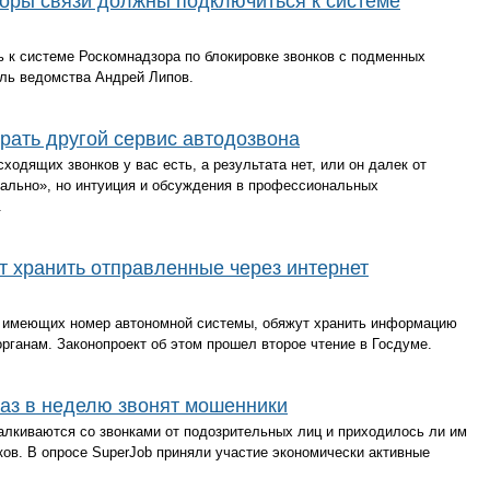
торы связи должны подключиться к системе
 к системе Роскомнадзора по блокировке звонков с подменных
ль ведомства Андрей Липов.
брать другой сервис автодозвона
ходящих звонков у вас есть, а результата нет, или он далек от
мально», но интуиция и обсуждения в профессиональных
.
т хранить отправленные через интернет
, имеющих номер автономной системы, обяжут хранить информацию
рганам. Законопроект об этом прошел второе чтение в Госдуме.
аз в неделю звонят мошенники
талкиваются со звонками от подозрительных лиц и приходилось ли им
ов. В опросе SuperJob приняли участие экономически активные