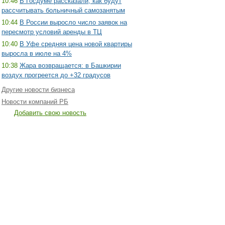
10:46
В Госдуме рассказали, как будут
рассчитывать больничный самозанятым
10:44
В России выросло число заявок на
пересмотр условий аренды в ТЦ
10:40
В Уфе средняя цена новой квартиры
выросла в июле на 4%
10:38
Жара возвращается: в Башкирии
воздух прогреется до +32 градусов
Другие новости бизнеса
Новости компаний РБ
Добавить свою новость