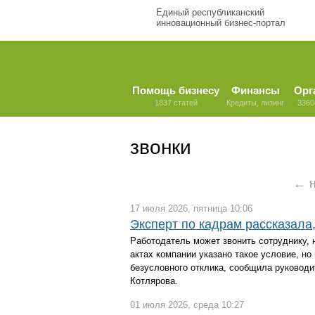
Единый республиканский
инновационный бизнес-портал
Помощь бизнесу
Финансы
Орг
1837 статей
Кредиты, лизинг
3360
звонки
← н
17 июля 2026, пятница 10:06
Эксперт по кадрам рассказала,
Работодатель может звонить сотруднику, 
актах компании указано такое условие, н
безусловного отклика, сообщила руководи
Котлярова.
01 июля 2026, среда 10:27