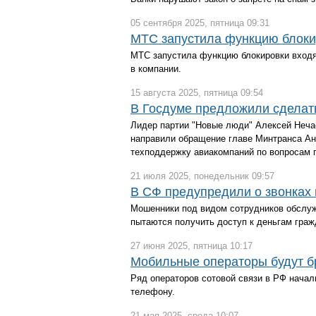
05 сентября 2025, пятница 09:31
МТС запустила функцию блоки
МТС запустила функцию блокировки входя
в компании.
15 августа 2025, пятница 09:54
В Госдуме предложили сделат
Лидер партии "Новые люди" Алексей Нечае
направили обращение главе Минтранса Ан
техподдержку авиакомпаний по вопросам 
21 июля 2025, понедельник 09:57
В СФ предупредили о звонках
Мошенники под видом сотрудников обслу
пытаются получить доступ к деньгам граж
27 июня 2025, пятница 10:17
Мобильные операторы будут бр
Ряд операторов сотовой связи в РФ нача
телефону.
21 мая 2025, среда 10:07