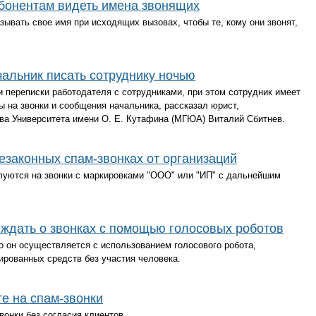
абонентам видеть имена звонящих
зывать свое имя при исходящих вызовах, чтобы те, кому они звонят,
чальник писать сотруднику ночью
и переписки работодателя с сотрудниками, при этом сотрудник имеет
ы на звонки и сообщения начальника, рассказал юрист,
ва Университета имени О. Е. Кутафина (МГЮА) Виталий Сбитнев.
езаконных спам-звонках от организаций
луются на звонки с маркировками "OOO" или "ИП" с дальнейшим
ждать о звонках с помощью голосовых роботов
то он осуществляется с использованием голосового робота,
ированных средств без участия человека.
те на спам-звонки
вонки без согласия клиентов.