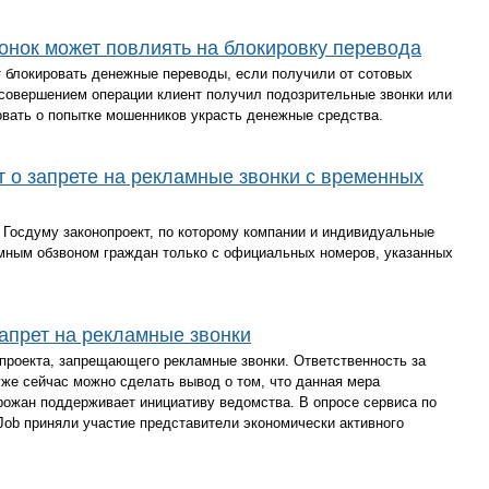
вонок может повлиять на блокировку перевода
т блокировать денежные переводы, если получили от сотовых
 совершением операции клиент получил подозрительные звонки или
вать о попытке мошенников украсть денежные средства.
т о запрете на рекламные звонки с временных
 Госдуму законопроект, по которому компании и индивидуальные
мным обзвоном граждан только с официальных номеров, указанных
прет на рекламные звонки
проекта, запрещающего рекламные звонки. Ответственность за
уже сейчас можно сделать вывод о том, что данная мера
рожан поддерживает инициативу ведомства. В опросе сервиса по
ob приняли участие представители экономически активного