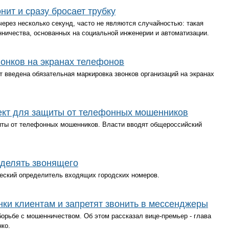
нит и сразу бросает трубку
ерез несколько секунд, часто не являются случайностью: такая
ничества, основанных на социальной инженерии и автоматизации.
вонков на экранах телефонов
 введена обязательная маркировка звонков организаций на экранах
кт для защиты от телефонных мошенников
иты от телефонных мошенников. Власти вводят общероссийский
еделять звонящего
еский определитель входящих городских номеров.
нки клиентам и запретят звонить в мессенджеры
борьбе с мошенничеством. Об этом рассказал вице-премьер - глава
ко.