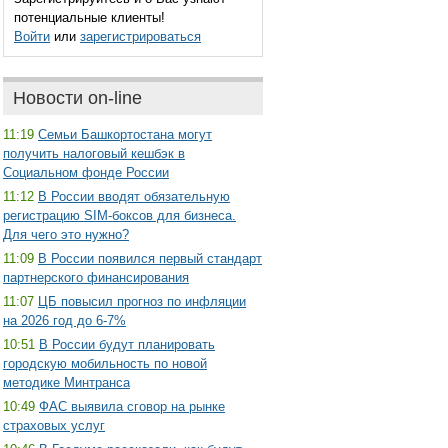
потенциальные клиенты!
Войти
или
зарегистрироваться
Новости on-line
11:19
Семьи Башкортостана могут
получить налоговый кешбэк в
Социальном фонде России
11:12
В России вводят обязательную
регистрацию SIM-боксов для бизнеса.
Для чего это нужно?
11:09
В России появился первый стандарт
партнерского финансирования
11:07
ЦБ повысил прогноз по инфляции
на 2026 год до 6-7%
10:51
В России будут планировать
городскую мобильность по новой
методике Минтранса
10:49
ФАС выявила сговор на рынке
страховых услуг