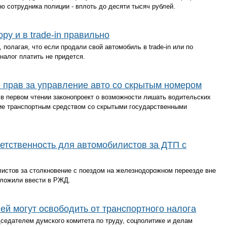
ю сотрудника полиции - вплоть до десяти тысяч рублей.
у и в trade-in правильно
олагая, что если продали свой автомобиль в trade-in или по
налог платить не придется.
е прав за управление авто со скрытым номером
в первом чтении законопроект о возможности лишать водительских
ние транспортным средством со скрытыми государственными
етственность для автомобилистов за ДТП с
листов за столкновение с поездом на железнодорожном переезде вне
дложили ввести в РЖД.
ей могут освободить от транспортного налога
дседателем думского комитета по труду, соцполитике и делам