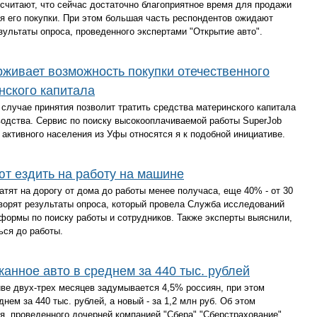
считают, что сейчас достаточно благоприятное время для продажи
я его покупки. При этом большая часть респондентов ожидают
зультаты опроса, проведенного экспертами "Открытие авто".
живает возможность покупки отечественного
нского капитала
 случае принятия позволит тратить средства материнского капитала
водства. Сервис по поиску высокооплачиваемой работы SuperJob
 активного населения из Уфы относятся я к подобной инициативе.
т ездить на работу на машине
тят на дорогу от дома до работы менее получаса, еще 40% - от 30
говорят результаты опроса, который провела Служба исследований
тформы по поиску работы и сотрудников. Также эксперты выяснили,
ься до работы.
анное авто в среднем за 440 тыс. рублей
иве двух-трех месяцев задумывается 4,5% россиян, при этом
нем за 440 тыс. рублей, а новый - за 1,2 млн руб. Об этом
, проведенного дочерней компанией "Сбера" "Сберстрахование".