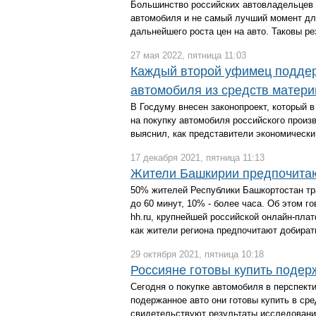
Большинство российских автовладельцев 
автомобиля и не самый лучший момент дл
дальнейшего роста цен на авто. Таковы ре
27 мая 2022, пятница 11:03
Каждый второй уфимец поддер
автомобиля из средств матери
В Госдуму внесен законопроект, который в
на покупку автомобиля российского произ
выяснил, как представители экономически
17 декабря 2021, пятница 11:13
Жители Башкирии предпочитаю
50% жителей Республики Башкортостан тра
до 60 минут, 10% - более часа. Об этом 
hh.ru, крупнейшей российской онлайн-пла
как жители региона предпочитают добират
29 октября 2021, пятница 10:18
Россияне готовы купить подерж
Сегодня о покупке автомобиля в перспект
подержанное авто они готовы купить в сред
свидетельствуют результаты исследования