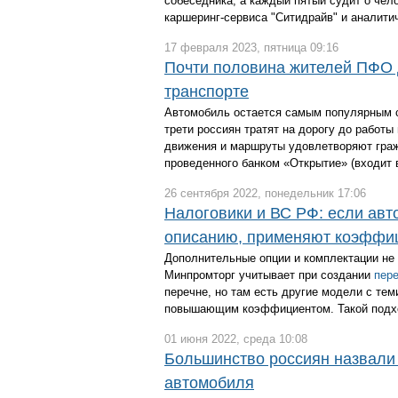
собеседника, а каждый пятый судит о чел
каршеринг-сервиса "Ситидрайв" и аналитич
17 февраля 2023, пятница 09:16
Почти половина жителей ПФО 
транспорте
Автомобиль остается самым популярным с
трети россиян тратят на дорогу до работы
движения и маршруты удовлетворяют граж
проведенного банком «Открытие» (входит 
26 сентября 2022, понедельник 17:06
Налоговики и ВС РФ: если авто
описанию, применяют коэффи
Дополнительные опции и комплектации не
Минпромторг учитывает при создании
пере
перечне, но там есть другие модели с те
повышающим коэффициентом. Такой под
01 июня 2022, среда 10:08
Большинство россиян назвали
автомобиля