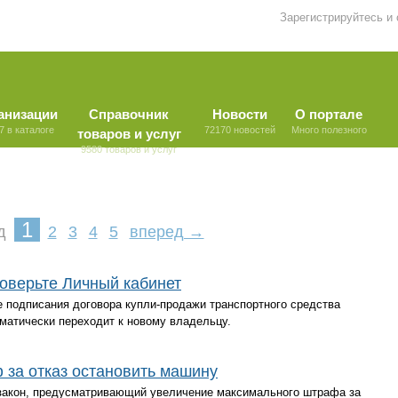
Зарегистрируйтесь и
анизации
Справочник
Новости
О портале
7 в каталоге
72170 новостей
Много полезного
товаров и услуг
9580 товаров и услуг
1
д
2
3
4
5
вперед →
оверьте Личный кабинет
 подписания договора купли-продажи транспортного средства
оматически переходит к новому владельцу.
 за отказ остановить машину
закон, предусматривающий увеличение максимального штрафа за