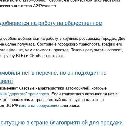
овеке по его автомобилю, говорится в совместном исследовании
еского агентства A2:Research.
добирается на работу на общественном
пособом добираться на работу в крупных российских городах. Две
 не более получаса. Состояние городского транспорта, график его
дан больше, чем стоимость проезда. Таковы результаты опроса*,
в Группу ВТБ) и СК «Росгосстрах».
мобиля нет в перечне, но он подходит по
циент
 изменяют базовые характеристики автомобилей, которые
чня "дорогого" транспорта
. Если конкретного автомобиля нет в
ми же параметрами, транспортный налог нужно платить с
ход ВС РФ
взяли на вооружение
налоговики.
 ситуацию в стране благоприятной для продажи