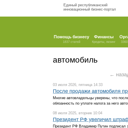
Единый республиканский
инновационный бизнес-портал
Помощь бизнесу
Финансы
Орг
1837 статей
Кредиты, лизинг
3360
автомобиль
← наза
03 июля 2026, пятница 14:33
После продажи автомобиля пр
Многие автовладельцы уверены, что после
обязанность по уплате налога за него авт
08 июля 2025, вторник 10:04
Президент РФ увеличил штраф
Президент РФ Владимир Путин подписал 