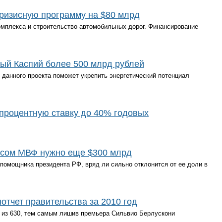
кризисную программу на $80 млрд
омплекса и строительство автомобильных дорог. Финансирование
ый Каспий более 500 млрд рублей
данного проекта поможет укрепить энергетический потенциал
процентную ставку до 40% годовых
зисом МВФ нужно еще $300 млрд
помощника президента РФ, вряд ли сильно отклонится от ее доли в
тчет правительства за 2010 год
в из 630, тем самым лишив премьера Сильвио Берлускони