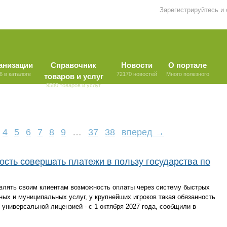
Зарегистрируйтесь и
анизации
Справочник
Новости
О портале
6 в каталоге
72170 новостей
Много полезного
товаров и услуг
9580 товаров и услуг
4
5
6
7
8
9
…
37
38
вперед →
ость совершать платежи в пользу государства по
авлять своим клиентам возможность оплаты через систему быстрых
ных и муниципальных услуг, у крупнейших игроков такая обязанность
с универсальной лицензией - с 1 октября 2027 года, сообщили в