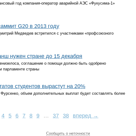
нсовый год компания-оператор аварийной АЭС «Фукусима-1»
саммит G20 в 2013 году
Дмитрий Медведев встретился с участниками «профсоюзного
нш нужен стране до 15 декабря
енизелоса, соглашение о помощи должно быть одобрено
м парламенте страны
атов студентов вырастут на 20%
Фурсенко, объем дополнительных выплат будет составлять более
4
5
6
7
8
9
…
37
38
вперед →
Cообщить о неточности