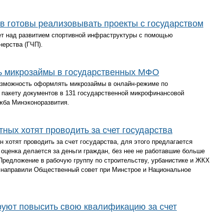
в готовы реализовывать проекты с государством
т над развитием спортивной инфраструктуры с помощью
нерства (ГЧП).
ь микрозаймы в государственных МФО
возможность оформлять микрозаймы в онлайн-режиме по
 пакету документов в 131 государственной микрофинансовой
жба Минэконоразвития.
ных хотят проводить за счет государства
 хотят проводить за счет государства, для этого предлагается
оценка делается за деньги граждан, без нее не работавшие больше
 Предложение в рабочую группу по строительству, урбанистике и ЖКХ
Ф направили Общественный совет при Минстрое и Национальное
уют повысить свою квалификацию за счет