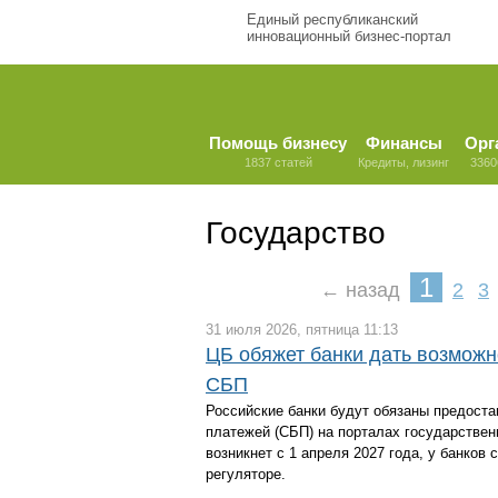
Единый республиканский
инновационный бизнес-портал
Помощь бизнесу
Финансы
Орг
1837 статей
Кредиты, лизинг
3360
Государство
1
← назад
2
3
31 июля 2026, пятница 11:13
ЦБ обяжет банки дать возможн
СБП
Российские банки будут обязаны предост
платежей (СБП) на порталах государствен
возникнет с 1 апреля 2027 года, у банков 
регуляторе.