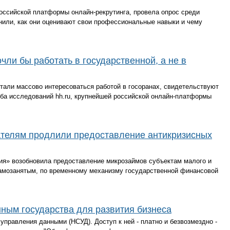
оссийской платформы онлайн-рекрутинга, провела опрос среди
нили, как они оценивают свои профессиональные навыки и чему
ли бы работать в государственной, а не в
тали массово интересоваться работой в госоранах, свидетельствуют
жба исследований hh.ru, крупнейшей российской онлайн-платформы
телям продлили предоставление антикризисных
я» возобновила предоставление микрозаймов субъектам малого и
самозанятым, по временному механизму государственной финансовой
нным государства для развития бизнеса
управления данными (НСУД). Доступ к ней - платно и безвозмездно -