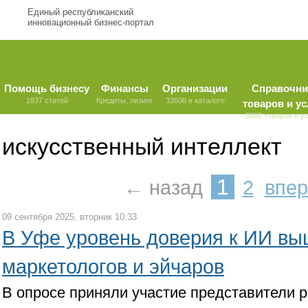
Единый республиканский
инновационный бизнес-портал
Помощь бизнесу
Финансы
Организации
Справочни
1837 статей
Кредиты, лизинг
33606 в каталоге
товаров и ус
9580 товаров и у
искусственный интеллект
1
← назад
2
впе
09 сентября 2025, вторник 10:33
В Уфе уровень доверия к ИИ вы
маркетологов и эйчаров
В опросе приняли участие представители 