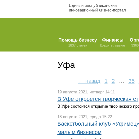
Единый республиканский
инновационный бизнес-портал
Помощь бизнесу
Финансы
Орг
1837 статей
Кредиты, лизинг
3360
Уфа
← назад
1
2
…
35
19 августа 2021, четверг 14:11
В Уфе откроется творческая ст
В Уфе состоится открытие творческого пр
18 августа 2021, среда 15:22
Баскетбольный клуб «Уфимец» 
малым бизнесом