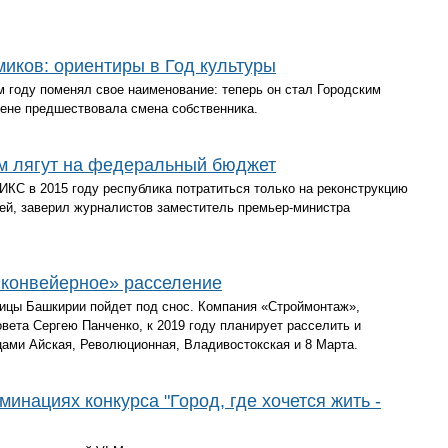
иков: ориентиры в Год культуры
 году поменял свое наименование: теперь он стал Городским
мене предшествовала смена собственника.
м лягут на федеральный бюджет
КС в 2015 году республика потратиться только на реконструкцию
лей, заверил журналистов заместитель премьер-министра
«конвейерное» расселение
лицы Башкирии пойдет под снос. Компания «Строймонтаж»,
ета Сергею Панченко, к 2019 году планирует расселить и
цами Айская, Революционная, Владивостокская и 8 Марта.
инациях конкурса "Город, где хочется жить -