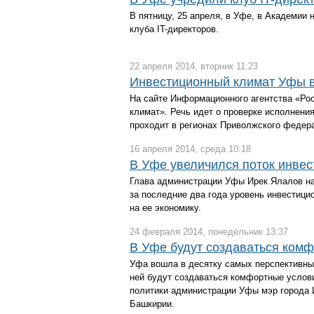
В пятницу, 25 апреля, в Уфе, в Академии
клуба IT-директоров
.
22 апреля 2014, вторник 11:23
Инвестиционный климат Уфы 
На сайте Информационного агентства «Ро
климат». Речь идет о проверке исполнени
проходит в регионах Приволжского федера
16 апреля 2014, среда 10:18
В Уфе увеличился поток инвес
Глава администрации Уфы Ирек Ялалов на
за последние два года уровень инвестиц
на ее экономику.
24 февраля 2014, понедельник 13:37
В Уфе будут создаваться комф
Уфа вошла в десятку самых перспективных
ней будут создаваться комфортные услов
политики администрации Уфы мэр города 
Башкирии.