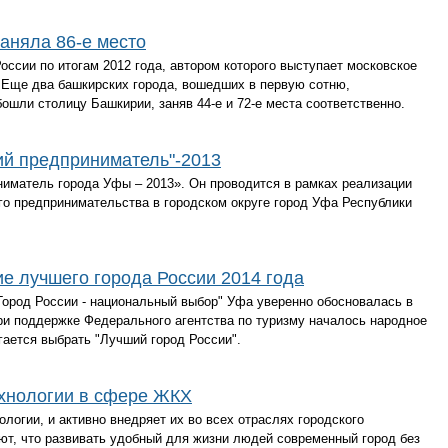
заняла 86-е место
оссии по итогам 2012 года, автором которого выступает московское
 Еще два башкирских города, вошедших в первую сотню,
ошли столицу Башкирии, заняв 44-е и 72-е места соответственно.
ий предприниматель"-2013
ниматель города Уфы – 2013». Он проводится в рамках реализации
го предпринимательства в городском округе город Уфа Республики
е лучшего города России 2014 года
Город России - национальный выбор" Уфа уверенно обосновалась в
при поддержке Федерального агентства по туризму началось народное
гается выбрать "Лучший город России".
хнологии в сфере ЖКХ
логии, и активно внедряет их во всех отраслях городского
ют, что развивать удобный для жизни людей современный город без