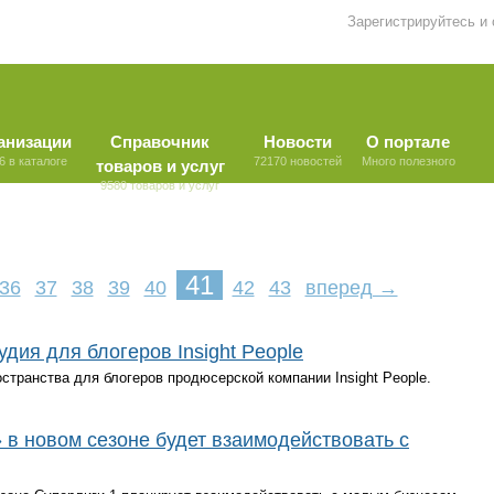
Зарегистрируйтесь и
анизации
Справочник
Новости
О портале
6 в каталоге
72170 новостей
Много полезного
товаров и услуг
9580 товаров и услуг
41
36
37
38
39
40
42
43
вперед →
удия для блогеров Insight People
остранства для блогеров продюсерской компании Insight People.
в новом сезоне будет взаимодействовать с