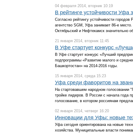
04 февраля 2014, вторник 10:19
В рейтинге устойчивости Уфа 
Согласно рейтингу устойчивости городов Р
агентство SGM, Уфа занимает 86-е место.
Октябрьский и Нефтекамск значительно об
21 января 2014, вторник 11:45
В Уфе стартует конкурс «Лучш
В Уфе стартует конкурс «Лучший предпри
подпрограммы «Развитие малого и средне
Башкортостан» на 2014-2016 годы.
15 января 2014, среда 15:23
Уфа среди фаворитов на звани
На стартовавшем народном голосовании "
тройке лидеров. В России с начала года 
голосование, в котором россиянам предла
02 января 2014, четверг 16:20
Инновации для Уфы: новые те
Уфа сегодня ориентирована на новые техно
хозяйства. Муниципальные власти понима