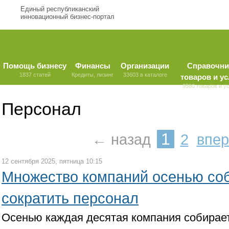
Единый республиканский
инновационный бизнес-портал
Помощь бизнесу
Финансы
Организации
Справочни
1837 статей
Кредиты, лизинг
33603 в каталоге
товаров и ус
9580 товаров и у
Персонал
1
← назад
2
впе
12 сентября 2025, пятница 10:15
Множество компаний осенью со
сократить персонал
Осенью каждая десятая компания собирает